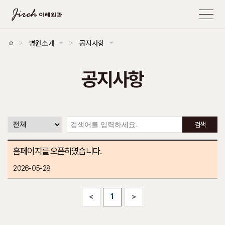
>
>
병원소개
공지사항
병원소개
대장항문
외과진료
유방/갑상선클리닉
면역/수액치료
병원소개
의료진소개
둘러보기 & 오시는 길
공지사항
공지사항
검색
홈페이지를 오픈하였습니다.
2026-05-28
<
1
>