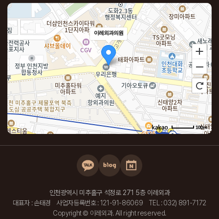
이레외과의원
100m
로드뷰
길찾기
지도 크게 보기
주소
인천 미추홀구 석정로 271 DH메디컬 5층 501~504호
전화
032-891-7172
인천광역시 미추홀구 석정로 271 5층 이레외과
대표자 : 손태경
사업자등록번호 : 121-91-86069
TEL : 032) 891-7172
Copyright © 이레외과. All right reserved.