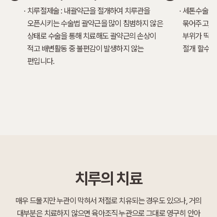
·
치루절제술 : 내괄약근을 절개하여 치루관을
·
세톤수술법 
오픈시키는 수술법 괄약근을 많이 침범하지 않은
묶어주고, 
상태로 수술을 통해 치료해도 괄약근의 손상이
부위가 딱딱
적고 배변활동 중 불편감이 발생하지 않는
절개 할수 
편입니다.
치루의 치료
매우 드물지만 누관이 막혀서 저절로 치유되는 경우도 있으나, 거의
대부분은 치료하지 않으면 육아조직 누관으로 그대로 영구히 안아