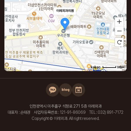
이레외과의원
100m
로드뷰
길찾기
지도 크게 보기
주소
인천 미추홀구 석정로 271 DH메디컬 5층 501~504호
전화
032-891-7172
인천광역시 미추홀구 석정로 271 5층 이레외과
대표자 : 손태경
사업자등록번호 : 121-91-86069
TEL : 032) 891-7172
Copyright © 이레외과. All right reserved.