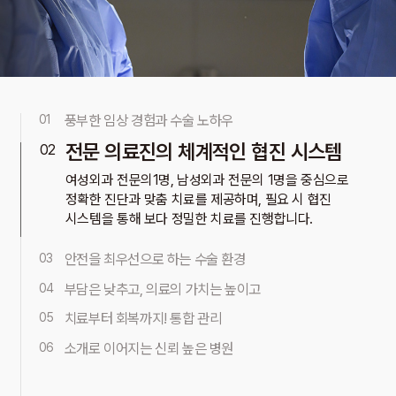
풍부한 임상 경험과 수술 노하우
01
다년간 축적된 외과 수술 및 치료 경험을 바탕으로 환자 한
전문 의료진의 체계적인 협진 시스템
02
분 한 분에게 맞춘
안전하고 정확한 진료를 제공합니다.
여성외과 전문의1명, 남성외과 전문의 1명을 중심으로
정확한 진단과 맞춤 치료를 제공하며,
필요 시 협진
시스템을 통해 보다 정밀한 치료를 진행합니다.
안전을 최우선으로 하는 수술 환경
03
환자의 안전을 최우선으로 고려한 수술 시스템과 철저한
부담은 낮추고, 의료의 가치는 높이고
04
관리 프로세스를 통해 안심하고
치료받을 수 있는 환경을
환자의 경제적 부담은 최소화하면서도 의료 서비스의 질은
제공합니다.
치료부터 회복까지! 통합 관리
05
높여 보다 많은 분들이
수준 높은 치료를 받을 수 있도록
수술 이후 회복 관리까지 체계적으로 이어지는 통합 진료
노력합니다.
소개로 이어지는 신뢰 높은 병원
06
시스템을 통해
빠르고 안정적인 일상 복귀를 돕습니다.
인천 지역뿐 아니라 주변 지역에서도 소개로 방문하는
환자분들이 많은 병원으로
만족도 높은 외과 진료