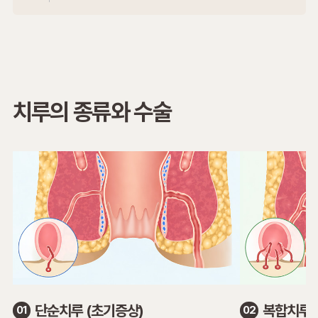
치루의 종류와 수술
단순치루 (초기증상)
복합치루 
01
02