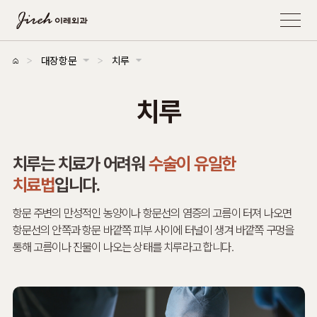
>
>
대장항문
치루
병원소개
대장항문
외과진료
유방/갑상선클리닉
면역/수액치료
치핵
치루
치열
대장내시경
변비
치루
치루는 치료가 어려워
수술이 유일한
치료법
입니다.
항문 주변의 만성적인 농양이나 항문선의 염증의 고름이 터져 나오면
항문선의 안쪽과 항문 바깥쪽 피부 사이에 터널이 생겨
바깥쪽 구멍을
통해 고름이나 진물이 나오는 상태를 치루라고 합니다.